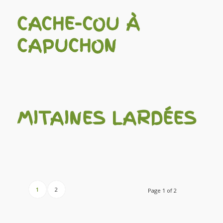
CACHE-COU À
CAPUCHON
MITAINES LARDÉES
1
2
Page 1 of 2