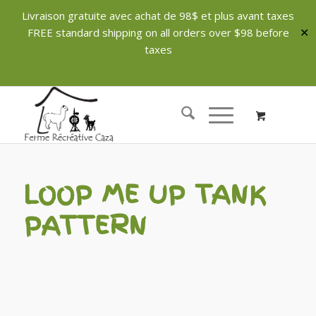
Livraison gratuite avec achat de 98$ et plus avant taxes
FREE standard shipping on all orders over $98 before
✕
taxes
LOOP ME UP TANK
PATTERN