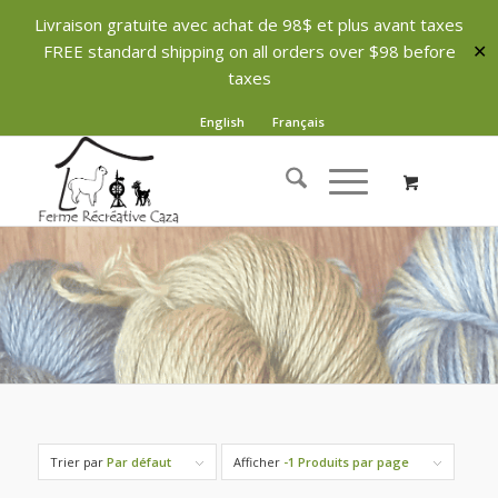
Livraison gratuite avec achat de 98$ et plus avant taxes
FREE standard shipping on all orders over $98 before
✕
taxes
English
Français
Trier par
Par défaut
Afficher
-1 Produits par page