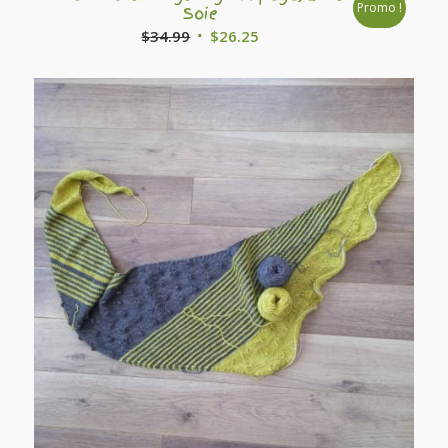
Promo !
Soie
Le
Le
$
34.99
$
26.25
prix
prix
initial
actuel
était :
est :
$34.99.
$26.25.