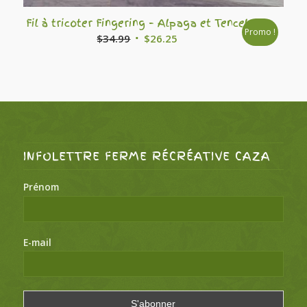
Fil à tricoter Fingering – Alpaga et Tencel
Promo !
Le
Le
$
34.99
$
26.25
prix
prix
initial
actuel
était :
est :
$34.99.
$26.25.
INFOLETTRE FERME RÉCRÉATIVE CAZA
Prénom
E-mail