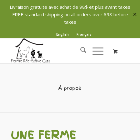
Livraison gratuite avec achat de 98$ et plus avant taxes
FREE standard shipping on all orders over $98 before
✕
taxes
English
Français
À propos
UNE FERME