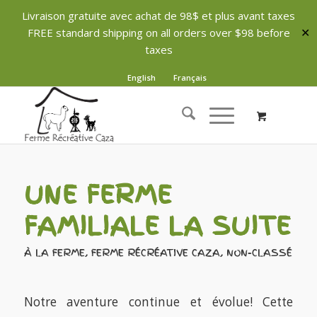
Livraison gratuite avec achat de 98$ et plus avant taxes
FREE standard shipping on all orders over $98 before
✕
taxes
English
Français
UNE FERME
FAMILIALE LA SUITE
À LA FERME
,
FERME RÉCRÉATIVE CAZA
,
NON-CLASSÉ
Notre aventure continue et évolue! Cette