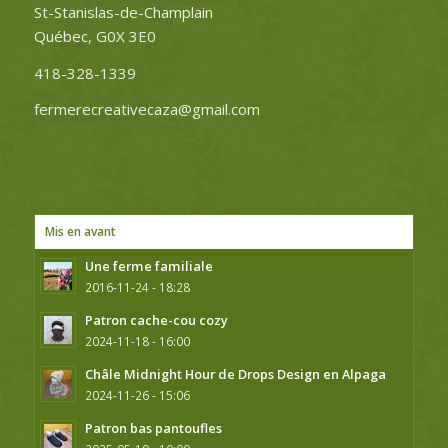
St-Stanislas-de-Champlain
Québec, G0X 3E0
418-328-1339
fermerecreativecaza@gmail.com
Mis en avant
Une ferme familiale
2016-11-24 - 18:28
Patron cache-cou cozy
2024-11-18 - 16:00
Châle Midnight Hour de Drops Design en Alpaga
2024-11-26 - 15:06
Patron bas pantoufles