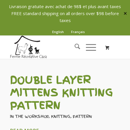
Livraison gratuite avec achat de 98$ et plus avant taxes
FREE standard shipping on all orders over $98 before
✕
taxes
English
Français
DOUBLE LAYER
MITTENS KNITTING
PATTERN
IN THE WORKSHOP
,
KNITTING
,
PATTERN