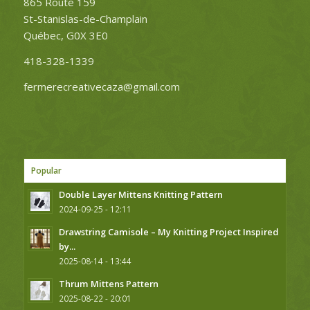
865 Route 159
St-Stanislas-de-Champlain
Québec, G0X 3E0
418-328-1339
fermerecreativecaza@gmail.com
Popular
Double Layer Mittens Knitting Pattern
2024-09-25 - 12:11
Drawstring Camisole – My Knitting Project Inspired
by...
2025-08-14 - 13:44
Thrum Mittens Pattern
2025-08-22 - 20:01