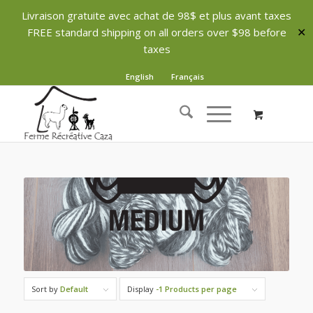
Livraison gratuite avec achat de 98$ et plus avant taxes
FREE standard shipping on all orders over $98 before
✕
taxes
English
Français
Sort by
Default
Display
-1 Products per page