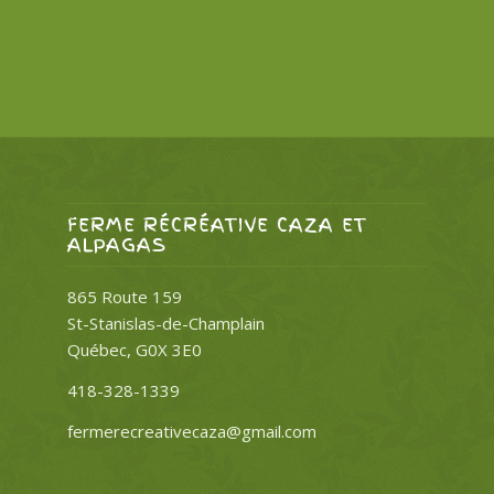
$
58.95
FERME RÉCRÉATIVE CAZA ET
ALPAGAS
865 Route 159
St-Stanislas-de-Champlain
Québec, G0X 3E0
418-328-1339
fermerecreativecaza@gmail.com