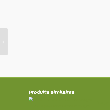
Fil à tricoter Chunky –
Alpaga
Produits similaires
Tuque