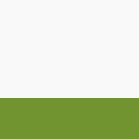
 à gros pompon en alpaga –
Tuque en tricot côtelé a
Gris
pompon en d’alpaga