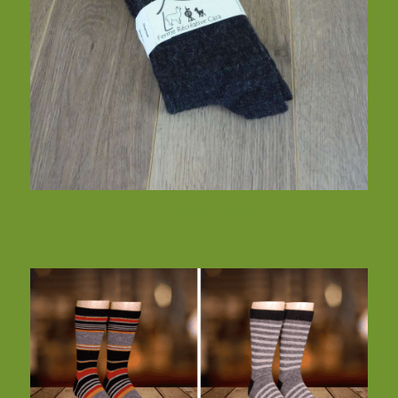
Bas côtelé alpaga
$
39.95