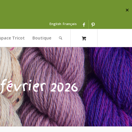
✕
English
Français
space Tricot
Boutique
février 2026