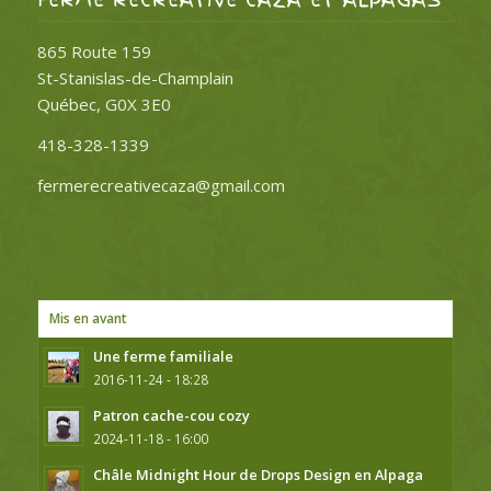
FERME RÉCRÉATIVE CAZA ET ALPAGAS
865 Route 159
St-Stanislas-de-Champlain
Québec, G0X 3E0
418-328-1339
fermerecreativecaza@gmail.com
Mis en avant
Une ferme familiale
2016-11-24 - 18:28
Patron cache-cou cozy
2024-11-18 - 16:00
Châle Midnight Hour de Drops Design en Alpaga