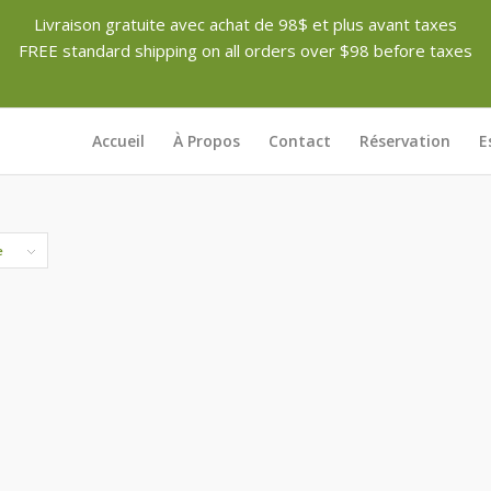
Livraison gratuite avec achat de 98$ et plus avant taxes
FREE standard shipping on all orders over $98 before taxes
Accueil
À Propos
Contact
Réservation
E
e