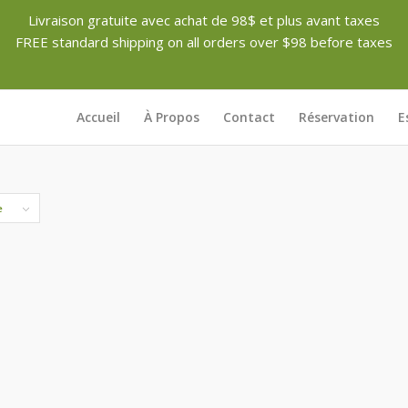
Livraison gratuite avec achat de 98$ et plus avant taxes
FREE standard shipping on all orders over $98 before taxes
Accueil
À Propos
Contact
Réservation
E
e