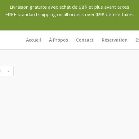
Livraison gratuite avec achat de 98$ et plus avant taxes
FREE standard shipping on all orders over $98 before taxes
Accueil
À Propos
Contact
Réservation
E
e