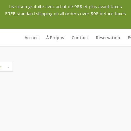
Livraison gratuite avec achat de 98$ et plus avant taxes
FREE standard shipping on all orders over $98 before taxes
Accueil
À Propos
Contact
Réservation
E
e