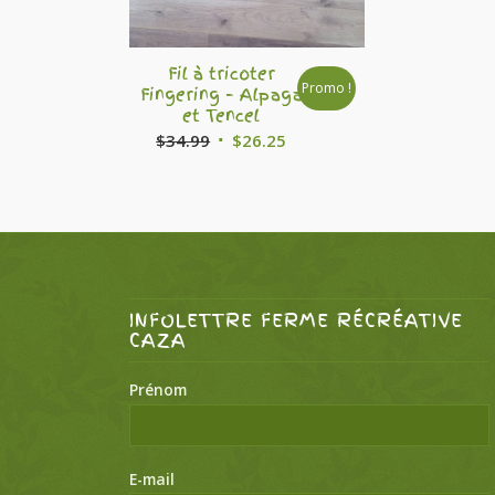
Fil à tricoter
Promo !
Fingering – Alpaga
et Tencel
Le
Le
$
34.99
$
26.25
prix
prix
initial
actuel
était :
est :
$34.99.
$26.25.
INFOLETTRE FERME RÉCRÉATIVE
CAZA
Prénom
E-mail