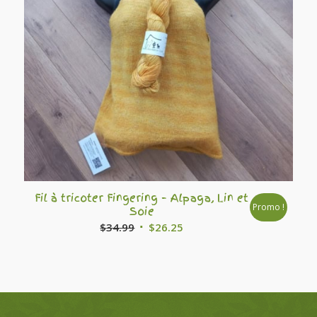
Fil à tricoter Fingering – Alpaga, Lin et
Promo !
Soie
Le
Le
$
34.99
$
26.25
prix
prix
initial
actuel
était :
est :
$34.99.
$26.25.