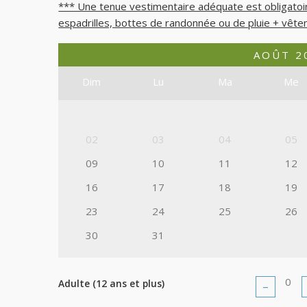
*** Une tenue vestimentaire adéquate est obligatoi
espadrilles, bottes de randonnée ou de pluie + vêt
AOÛT
2
Dim
Lu
Ma
Me
02
03
04
05
09
10
11
12
16
17
18
19
23
24
25
26
30
31
Adulte (12 ans et plus)
−