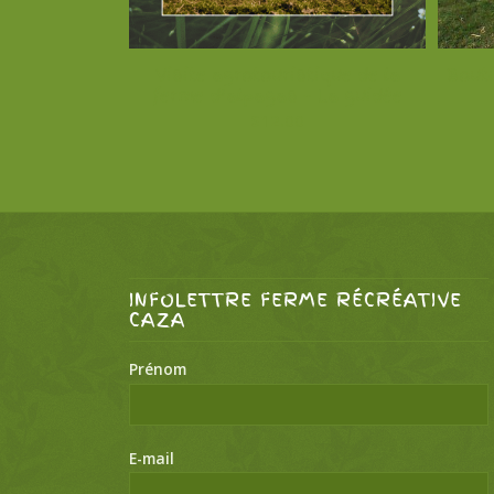
Visite agrotouristique de la
Bouti
ferme d’alpagas – La guidée
$
12.00
INFOLETTRE FERME RÉCRÉATIVE
CAZA
Prénom
E-mail