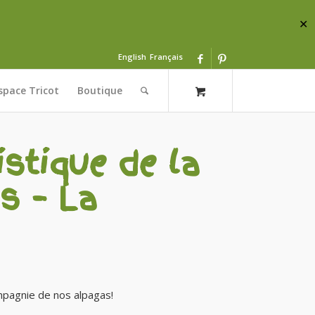
✕
English
Français
space Tricot
Boutique
istique de la
s – La
mpagnie de nos alpagas!