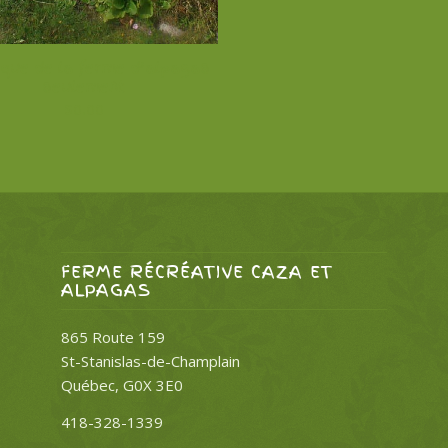
que de la ferme d’alpagas
seulement
$
0.00
FERME RÉCRÉATIVE CAZA ET
ALPAGAS
865 Route 159
St-Stanislas-de-Champlain
Québec, G0X 3E0
418-328-1339