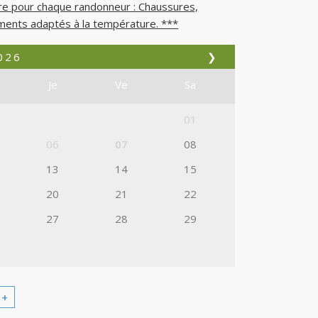
re pour chaque randonneur : Chaussures,
ements adaptés à la température. ***
026
❯
Je
Ve
Sa
01
06
07
08
13
14
15
20
21
22
27
28
29
+