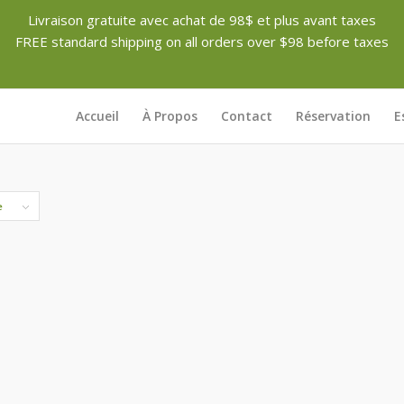
Livraison gratuite avec achat de 98$ et plus avant taxes
FREE standard shipping on all orders over $98 before taxes
Accueil
À Propos
Contact
Réservation
E
e