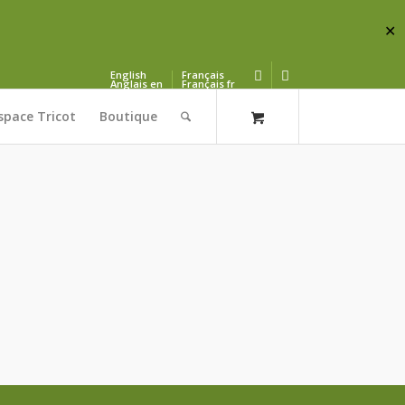
✕
English
Français
Anglais
en
Français
fr
space Tricot
Boutique