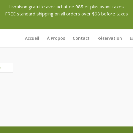
Livraison gratuite avec achat de 98$ et plus avant taxes
FREE standard shipping on all orders over $98 before taxes
Accueil
À Propos
Contact
Réservation
E
e