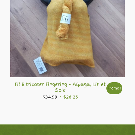
Fil à tricoter Fingering – Alpaga, Lin et
Promo !
Soie
Le
Le
$
34.99
$
26.25
prix
prix
initial
actuel
était :
est :
$34.99.
$26.25.