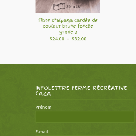
Fibre d’alpaga cardée de
couleur brune foncée
grade 3
Plage
$
24.00
–
$
32.00
de
prix :
$24.00
à
$32.00
INFOLETTRE FERME RÉCRÉATIVE
CAZA
Prénom
E-mail