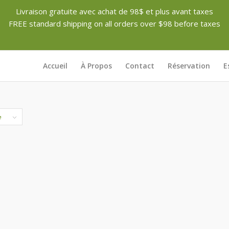
Livraison gratuite avec achat de 98$ et plus avant taxes
FREE standard shipping on all orders over $98 before taxes
Accueil
À Propos
Contact
Réservation
E
e