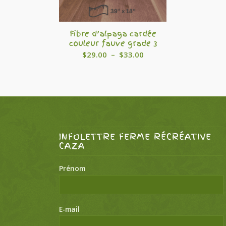
Fibre d’alpaga cardée
couleur fauve grade 3
Plage
$
29.00
–
$
33.00
de
prix :
$29.00
à
$33.00
INFOLETTRE FERME RÉCRÉATIVE
CAZA
Prénom
E-mail