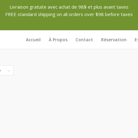
Livraison gratuite avec achat de 98$ et plus avant taxes
FREE standard shipping on all orders over $98 before taxes
Accueil
À Propos
Contact
Réservation
E
e